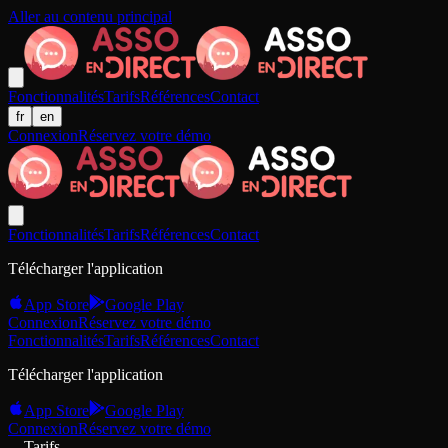
Aller au contenu principal
Fonctionnalités
Tarifs
Références
Contact
fr
en
Connexion
Réservez votre démo
Fonctionnalités
Tarifs
Références
Contact
Télécharger l'application
App Store
Google Play
Connexion
Réservez votre démo
Fonctionnalités
Tarifs
Références
Contact
Télécharger l'application
App Store
Google Play
Connexion
Réservez votre démo
Tarifs