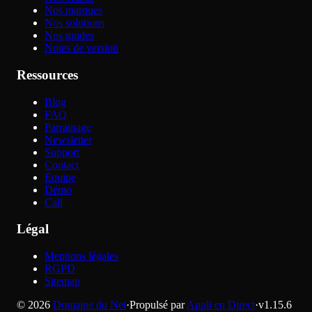
Nos marques
Nos solutions
Nos guides
Notes de version
Ressources
Blog
FAQ
Parrainage
Newsletter
Support
Contact
Équipe
Démo
Call
Légal
Mentions légales
RGPD
Sitemap
©
2026
Domaine du Net
·
Propulsé par
Appli en Direct
·
v
1.15.6