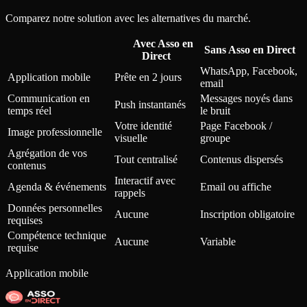
Comparez notre solution avec les alternatives du marché.
Avec Asso en
Sans Asso en Direct
Direct
WhatsApp, Facebook,
Application mobile
Prête en 2 jours
email
Communication en
Messages noyés dans
Push instantanés
temps réel
le bruit
Votre identité
Page Facebook /
Image professionnelle
visuelle
groupe
Agrégation de vos
Tout centralisé
Contenus dispersés
contenus
Interactif avec
Agenda & événements
Email ou affiche
rappels
Données personnelles
Aucune
Inscription obligatoire
requises
Compétence technique
Aucune
Variable
requise
Application mobile