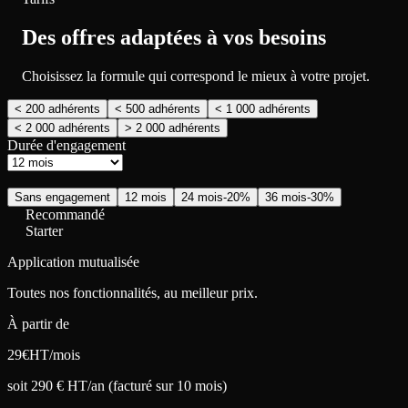
Des offres adaptées à vos besoins
Choisissez la formule qui correspond le mieux à votre projet.
< 200 adhérents
< 500 adhérents
< 1 000 adhérents
< 2 000 adhérents
> 2 000 adhérents
Durée d'engagement
Sans engagement
12 mois
24 mois
-20%
36 mois
-30%
Recommandé
Starter
Application mutualisée
Toutes nos fonctionnalités, au meilleur prix.
À partir de
29
€
HT/mois
soit 290 € HT/an (facturé sur 10 mois)