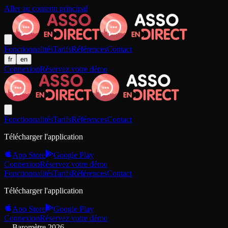
Aller au contenu principal
Fonctionnalités
Tarifs
Références
Contact
fr
en
Connexion
Réservez votre démo
Fonctionnalités
Tarifs
Références
Contact
Télécharger l'application
App Store
Google Play
Connexion
Réservez votre démo
Fonctionnalités
Tarifs
Références
Contact
Télécharger l'application
App Store
Google Play
Connexion
Réservez votre démo
Baromètre 2026