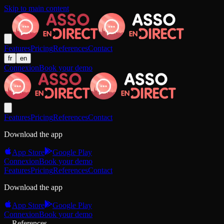
Skip to main content
Features
Pricing
References
Contact
fr
en
Connexion
Book your demo
Features
Pricing
References
Contact
Download the app
App Store
Google Play
Connexion
Book your demo
Features
Pricing
References
Contact
Download the app
App Store
Google Play
Connexion
Book your demo
References