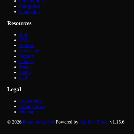
Our solutions
Our guides
Changelog
Resources
Blog
FAQ
Referral
Newsletter
Support
Contact
Team
Demo
Call
Legal
Legal notice
Privacy policy
Sitemap
©
2026
Domaine du Net
·
Powered by
Appli en Direct
·
v
1.15.6