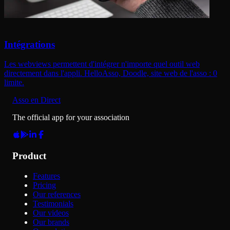
Intégrations
Les webviews permettent d'intégrer n'importe quel outil web
directement dans l'appli. HelloAsso, Doodle, site web de l'asso : 0
limite.
Asso en Direct
The official app for your association
Product
Features
Pricing
Our references
Testimonials
Our videos
Our brands