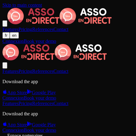
Skip to main content
Features
Pricing
References
Contact
fr
en
Connexion
Book your demo
Features
Pricing
References
Contact
Download the app
App Store
Google Play
Connexion
Book your demo
Features
Pricing
References
Contact
Download the app
App Store
Google Play
Connexion
Book your demo
Espace partenaires