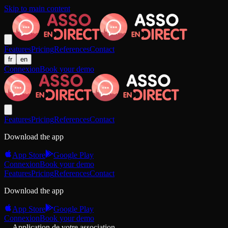
Skip to main content
Features
Pricing
References
Contact
fr
en
Connexion
Book your demo
Features
Pricing
References
Contact
Download the app
App Store
Google Play
Connexion
Book your demo
Features
Pricing
References
Contact
Download the app
App Store
Google Play
Connexion
Book your demo
Application de votre association