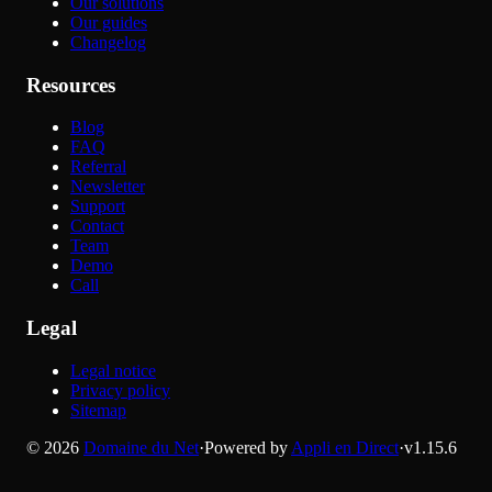
Our solutions
Our guides
Changelog
Resources
Blog
FAQ
Referral
Newsletter
Support
Contact
Team
Demo
Call
Legal
Legal notice
Privacy policy
Sitemap
©
2026
Domaine du Net
·
Powered by
Appli en Direct
·
v
1.15.6