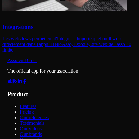
Intégrations
Les webviews permettent d'intégrer n'importe quel outil web
directement dans l'appli. HelloAsso, Doodle, site web de l'asso : 0
limite.
Asso en Direct
The official app for your association
Product
Features
Pricing
Our references
Testimonials
Our videos
Our brands