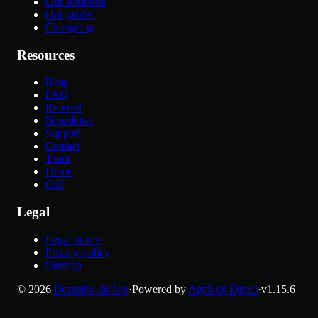
Our solutions
Our guides
Changelog
Resources
Blog
FAQ
Referral
Newsletter
Support
Contact
Team
Demo
Call
Legal
Legal notice
Privacy policy
Sitemap
©
2026
Domaine du Net
·
Powered by
Appli en Direct
·
v
1.15.6