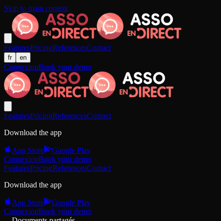
Skip to main content
Features
Pricing
References
Contact
fr
en
Connexion
Book your demo
Features
Pricing
References
Contact
Download the app
App Store
Google Play
Connexion
Book your demo
Features
Pricing
References
Contact
Download the app
App Store
Google Play
Connexion
Book your demo
Documents partagés