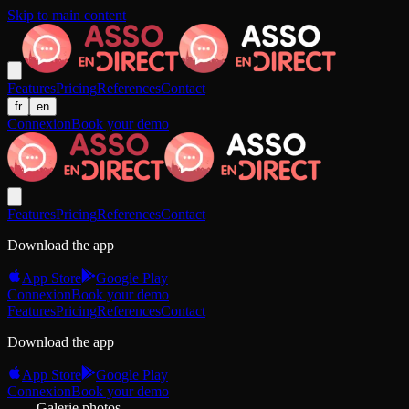
Skip to main content
Features
Pricing
References
Contact
fr
en
Connexion
Book your demo
Features
Pricing
References
Contact
Download the app
App Store
Google Play
Connexion
Book your demo
Features
Pricing
References
Contact
Download the app
App Store
Google Play
Connexion
Book your demo
Galerie photos